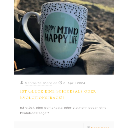
Mental-SelfCare
on
8. April 2024
Ist Glück eine Schicksals oder
Evolutionsfrage!?
Ist Glück eine Schicksals oder vielmehr sogar eine
Evolutionsfrage!? ...
Read more